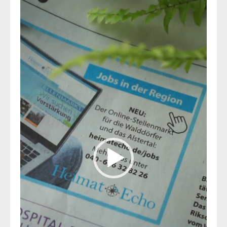
Video-
Player