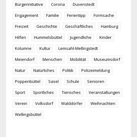
Bürgerinitiative
Corona
Duvenstedt
Engagement
Familie
Ferientipp
Formsache
Freizeit
Geschichte
Geschäftliches
Hamburg
Hilfen
Hummelsbüttel
Jugendliche
Kinder
Kolumne
Kultur
Lemsahl-Mellingstedt
Meiendorf
Menschen
Mobilität
Museumsdorf
Natur
Natürliches
Politik
Polizeimeldung
Poppenbüttel
Sasel
Schule
Senioren
Sport
Sportliches
Tierisches
Veranstaltungen
Verein
Volksdorf
Walddörfer
Weihnachten
Wellingsbüttel