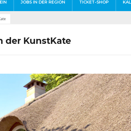
EIN
JOBS IN DER REGION
TICKET-SHOP
KA
Kate
n der KunstKate