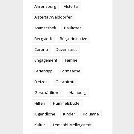
Ahrensburg
Alstertal
Alstertal/Walddörfer
Ammersbek
Bauliches
Bergstedt
Bürgerinitiative
Corona
Duvenstedt
Engagement
Familie
Ferientipp
Formsache
Freizeit
Geschichte
Geschäftliches
Hamburg
Hilfen
Hummelsbüttel
Jugendliche
Kinder
Kolumne
Kultur
Lemsahl-Mellingstedt