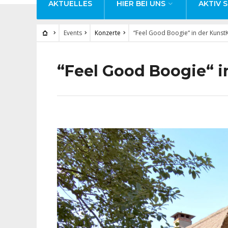
AKTUELLES
HIER BEI UNS
AKTIV S
Events
Konzerte
“Feel Good Boogie“ in der Kunst
“Feel Good Boogie“ i