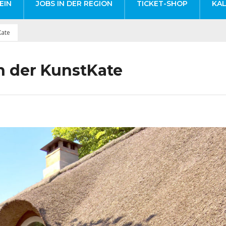
EIN
JOBS IN DER REGION
TICKET-SHOP
KA
Kate
n der KunstKate