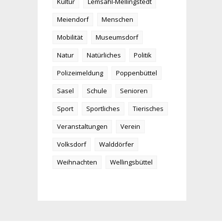
Kultur
Lemsahl-Mellingstedt
Meiendorf
Menschen
Mobilität
Museumsdorf
Natur
Natürliches
Politik
Polizeimeldung
Poppenbüttel
Sasel
Schule
Senioren
Sport
Sportliches
Tierisches
Veranstaltungen
Verein
Volksdorf
Walddörfer
Weihnachten
Wellingsbüttel