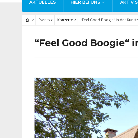
AKTUELLES
HIER BEI UNS
AKTIV S
Events
Konzerte
“Feel Good Boogie“ in der Kunst
“Feel Good Boogie“ i