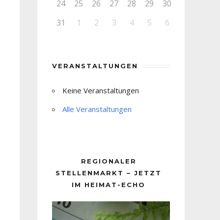
24
25
26
27
28
29
30
31
1
2
3
4
5
6
VERANSTALTUNGEN
Keine Veranstaltungen
Alle Veranstaltungen
REGIONALER
STELLENMARKT – JETZT
IM HEIMAT-ECHO
Video-