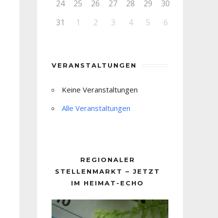
24
25
26
27
28
29
30
31
1
2
3
4
5
6
VERANSTALTUNGEN
Keine Veranstaltungen
Alle Veranstaltungen
REGIONALER
STELLENMARKT – JETZT
IM HEIMAT-ECHO
Video-