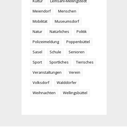
Kultur
Lemsahl-Mellingstedt
Meiendorf
Menschen
Mobilität
Museumsdorf
Natur
Natürliches
Politik
Polizeimeldung
Poppenbüttel
Sasel
Schule
Senioren
Sport
Sportliches
Tierisches
Veranstaltungen
Verein
Volksdorf
Walddörfer
Weihnachten
Wellingsbüttel