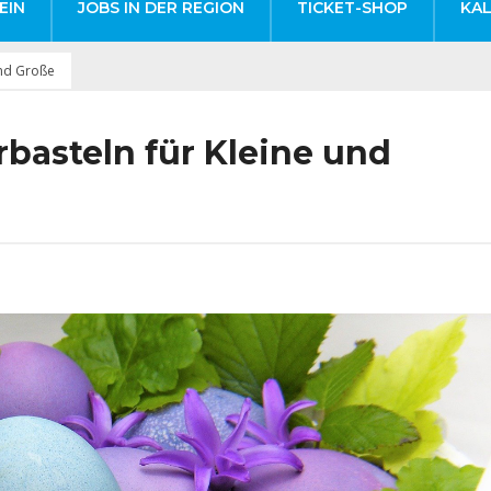
EIN
JOBS IN DER REGION
TICKET-SHOP
KA
und Große
basteln für Kleine und