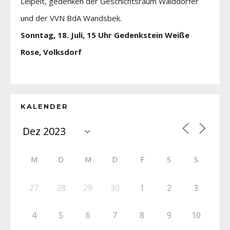
Leipelt, gedenken der Geschichtsraum Walddörfer
und der VVN BdA Wandsbek.
Sonntag, 18. Juli, 15 Uhr Gedenkstein Weiße
Rose, Volksdorf
KALENDER
M
D
M
D
F
S
S
27
28
29
30
1
2
3
4
5
6
7
8
9
10