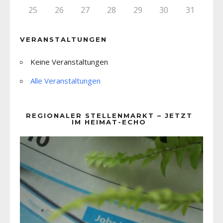
25
26
27
28
29
30
31
VERANSTALTUNGEN
Keine Veranstaltungen
Alle Veranstaltungen
REGIONALER STELLENMARKT – JETZT
IM HEIMAT-ECHO
Video-
Player