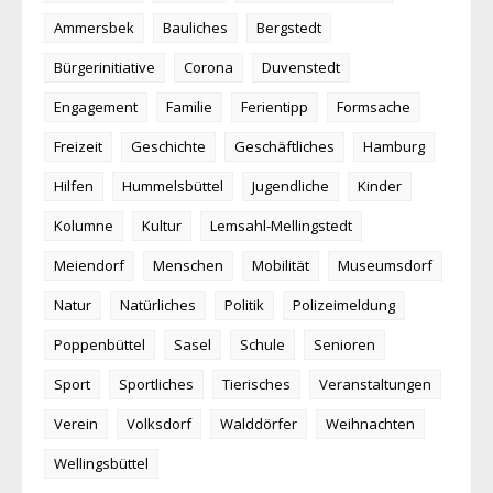
Ammersbek
Bauliches
Bergstedt
Bürgerinitiative
Corona
Duvenstedt
Engagement
Familie
Ferientipp
Formsache
Freizeit
Geschichte
Geschäftliches
Hamburg
Hilfen
Hummelsbüttel
Jugendliche
Kinder
Kolumne
Kultur
Lemsahl-Mellingstedt
Meiendorf
Menschen
Mobilität
Museumsdorf
Natur
Natürliches
Politik
Polizeimeldung
Poppenbüttel
Sasel
Schule
Senioren
Sport
Sportliches
Tierisches
Veranstaltungen
Verein
Volksdorf
Walddörfer
Weihnachten
Wellingsbüttel