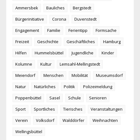
Ammersbek
Bauliches
Bergstedt
Bürgerinitiative
Corona
Duvenstedt
Engagement
Familie
Ferientipp
Formsache
Freizeit
Geschichte
Geschäftliches
Hamburg
Hilfen
Hummelsbüttel
Jugendliche
Kinder
Kolumne
Kultur
Lemsahl-Mellingstedt
Meiendorf
Menschen
Mobilität
Museumsdorf
Natur
Natürliches
Politik
Polizeimeldung
Poppenbüttel
Sasel
Schule
Senioren
Sport
Sportliches
Tierisches
Veranstaltungen
Verein
Volksdorf
Walddörfer
Weihnachten
Wellingsbüttel