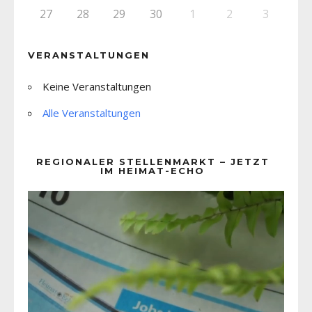
27
28
29
30
1
2
3
VERANSTALTUNGEN
Keine Veranstaltungen
Alle Veranstaltungen
REGIONALER STELLENMARKT – JETZT
IM HEIMAT-ECHO
Video-
Player