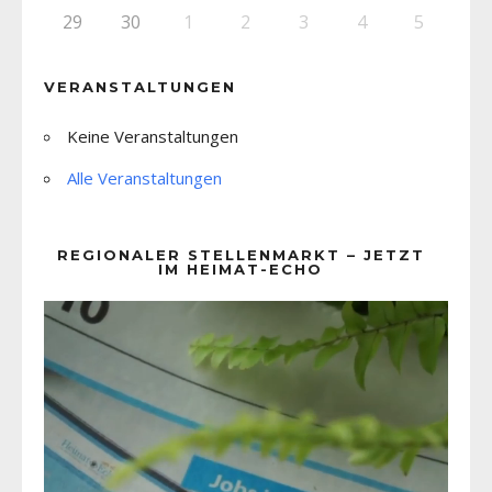
29
30
1
2
3
4
5
VERANSTALTUNGEN
Keine Veranstaltungen
Alle Veranstaltungen
REGIONALER STELLENMARKT – JETZT
IM HEIMAT-ECHO
Video-
Player