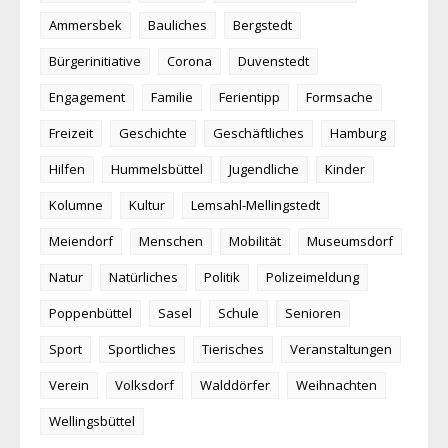
Ammersbek
Bauliches
Bergstedt
Bürgerinitiative
Corona
Duvenstedt
Engagement
Familie
Ferientipp
Formsache
Freizeit
Geschichte
Geschäftliches
Hamburg
Hilfen
Hummelsbüttel
Jugendliche
Kinder
Kolumne
Kultur
Lemsahl-Mellingstedt
Meiendorf
Menschen
Mobilität
Museumsdorf
Natur
Natürliches
Politik
Polizeimeldung
Poppenbüttel
Sasel
Schule
Senioren
Sport
Sportliches
Tierisches
Veranstaltungen
Verein
Volksdorf
Walddörfer
Weihnachten
Wellingsbüttel