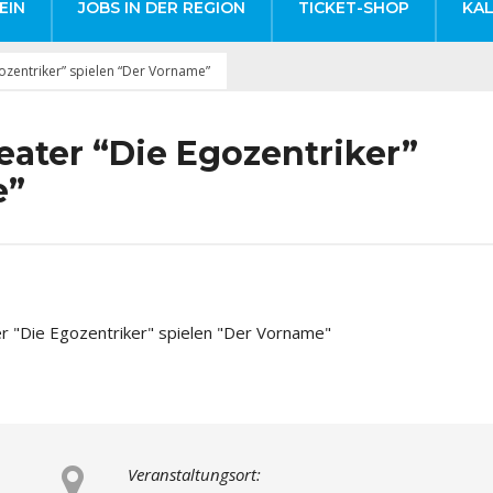
EIN
JOBS IN DER REGION
TICKET-SHOP
KA
ozentriker” spielen “Der Vorname”
ater “Die Egozentriker”
e”
Veranstaltungsort: