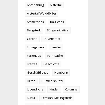
Ahrensburg
Alstertal
Alstertal/Walddörfer
Ammersbek
Bauliches
Bergstedt
Bürgerinitiative
Corona
Duvenstedt
Engagement
Familie
Ferientipp
Formsache
Freizeit
Geschichte
Geschäftliches
Hamburg
Hilfen
Hummelsbüttel
Jugendliche
Kinder
Kolumne
Kultur
Lemsahl-Mellingstedt