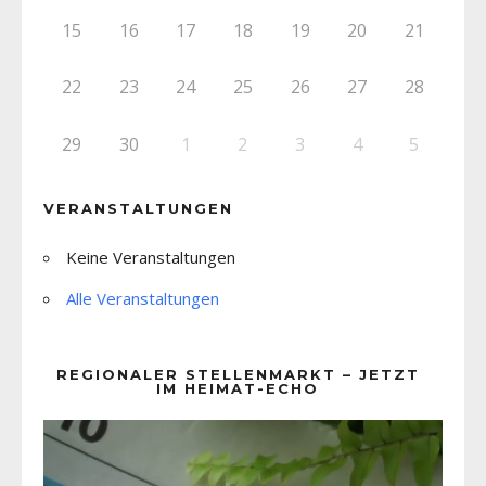
15
16
17
18
19
20
21
22
23
24
25
26
27
28
29
30
1
2
3
4
5
VERANSTALTUNGEN
Keine Veranstaltungen
Alle Veranstaltungen
REGIONALER STELLENMARKT – JETZT
IM HEIMAT-ECHO
Video-
Player