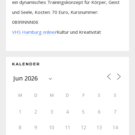
ein dynamisches Trainingskonzept für Körper, Geist
und Seele, Kosten: 70 Euro, Kursnummer:
0899NNN06
VHS Hamburg online
/Kultur und Kreativität
KALENDER
M
D
M
D
F
S
S
1
2
3
4
5
6
7
8
9
10
11
12
13
14