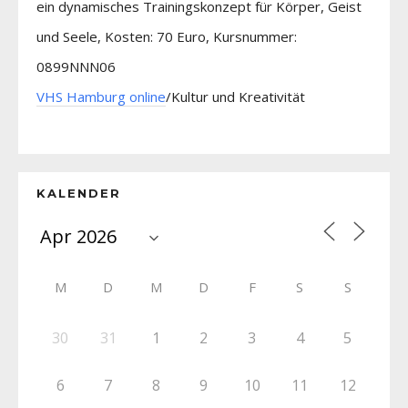
ein dynamisches Trainingskonzept für Körper, Geist
und Seele, Kosten: 70 Euro, Kursnummer:
0899NNN06
VHS Hamburg online
/Kultur und Kreativität
KALENDER
M
D
M
D
F
S
S
30
31
1
2
3
4
5
6
7
8
9
10
11
12