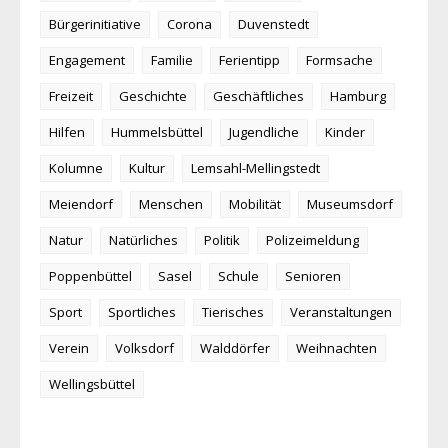
Bürgerinitiative
Corona
Duvenstedt
Engagement
Familie
Ferientipp
Formsache
Freizeit
Geschichte
Geschäftliches
Hamburg
Hilfen
Hummelsbüttel
Jugendliche
Kinder
Kolumne
Kultur
Lemsahl-Mellingstedt
Meiendorf
Menschen
Mobilität
Museumsdorf
Natur
Natürliches
Politik
Polizeimeldung
Poppenbüttel
Sasel
Schule
Senioren
Sport
Sportliches
Tierisches
Veranstaltungen
Verein
Volksdorf
Walddörfer
Weihnachten
Wellingsbüttel