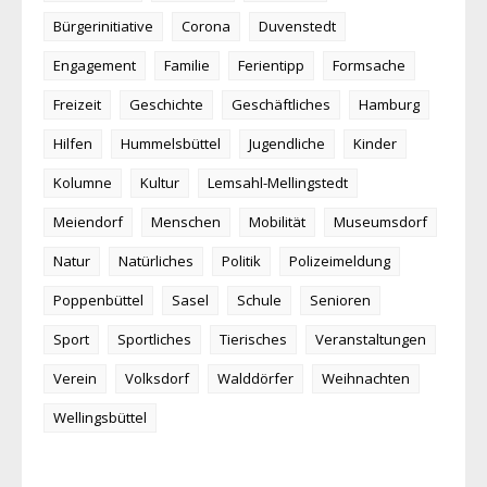
Bürgerinitiative
Corona
Duvenstedt
Engagement
Familie
Ferientipp
Formsache
Freizeit
Geschichte
Geschäftliches
Hamburg
Hilfen
Hummelsbüttel
Jugendliche
Kinder
Kolumne
Kultur
Lemsahl-Mellingstedt
Meiendorf
Menschen
Mobilität
Museumsdorf
Natur
Natürliches
Politik
Polizeimeldung
Poppenbüttel
Sasel
Schule
Senioren
Sport
Sportliches
Tierisches
Veranstaltungen
Verein
Volksdorf
Walddörfer
Weihnachten
Wellingsbüttel