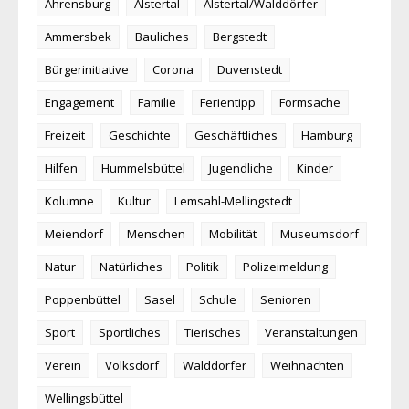
Ahrensburg
Alstertal
Alstertal/Walddörfer
Ammersbek
Bauliches
Bergstedt
Bürgerinitiative
Corona
Duvenstedt
Engagement
Familie
Ferientipp
Formsache
Freizeit
Geschichte
Geschäftliches
Hamburg
Hilfen
Hummelsbüttel
Jugendliche
Kinder
Kolumne
Kultur
Lemsahl-Mellingstedt
Meiendorf
Menschen
Mobilität
Museumsdorf
Natur
Natürliches
Politik
Polizeimeldung
Poppenbüttel
Sasel
Schule
Senioren
Sport
Sportliches
Tierisches
Veranstaltungen
Verein
Volksdorf
Walddörfer
Weihnachten
Wellingsbüttel