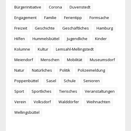
Bürgerinitiative
Corona
Duvenstedt
Engagement
Familie
Ferientipp
Formsache
Freizeit
Geschichte
Geschäftliches
Hamburg
Hilfen
Hummelsbüttel
Jugendliche
Kinder
Kolumne
Kultur
Lemsahl-Mellingstedt
Meiendorf
Menschen
Mobilität
Museumsdorf
Natur
Natürliches
Politik
Polizeimeldung
Poppenbüttel
Sasel
Schule
Senioren
Sport
Sportliches
Tierisches
Veranstaltungen
Verein
Volksdorf
Walddörfer
Weihnachten
Wellingsbüttel