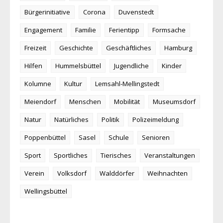
Bürgerinitiative
Corona
Duvenstedt
Engagement
Familie
Ferientipp
Formsache
Freizeit
Geschichte
Geschäftliches
Hamburg
Hilfen
Hummelsbüttel
Jugendliche
Kinder
Kolumne
Kultur
Lemsahl-Mellingstedt
Meiendorf
Menschen
Mobilität
Museumsdorf
Natur
Natürliches
Politik
Polizeimeldung
Poppenbüttel
Sasel
Schule
Senioren
Sport
Sportliches
Tierisches
Veranstaltungen
Verein
Volksdorf
Walddörfer
Weihnachten
Wellingsbüttel