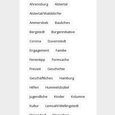
Ahrensburg
Alstertal
Alstertal/Walddörfer
Ammersbek
Bauliches
Bergstedt
Bürgerinitiative
Corona
Duvenstedt
Engagement
Familie
Ferientipp
Formsache
Freizeit
Geschichte
Geschäftliches
Hamburg
Hilfen
Hummelsbüttel
Jugendliche
Kinder
Kolumne
Kultur
Lemsahl-Mellingstedt