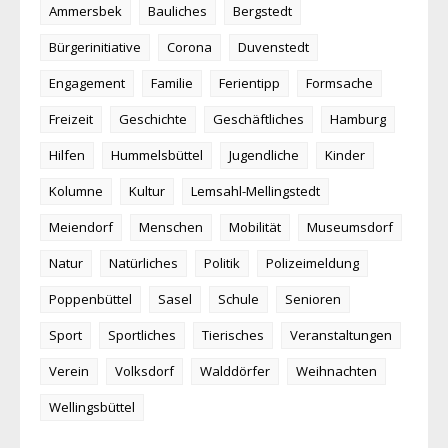
Ammersbek
Bauliches
Bergstedt
Bürgerinitiative
Corona
Duvenstedt
Engagement
Familie
Ferientipp
Formsache
Freizeit
Geschichte
Geschäftliches
Hamburg
Hilfen
Hummelsbüttel
Jugendliche
Kinder
Kolumne
Kultur
Lemsahl-Mellingstedt
Meiendorf
Menschen
Mobilität
Museumsdorf
Natur
Natürliches
Politik
Polizeimeldung
Poppenbüttel
Sasel
Schule
Senioren
Sport
Sportliches
Tierisches
Veranstaltungen
Verein
Volksdorf
Walddörfer
Weihnachten
Wellingsbüttel