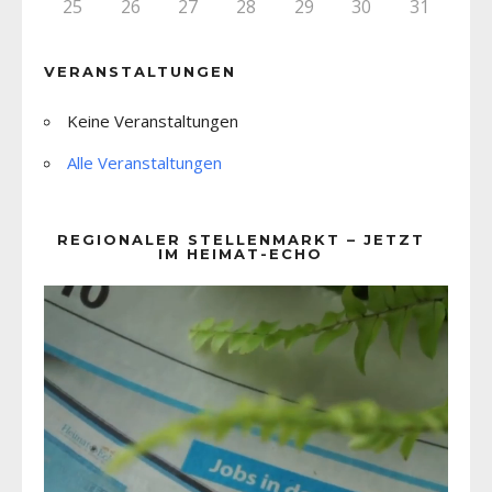
25
26
27
28
29
30
31
VERANSTALTUNGEN
Keine Veranstaltungen
Alle Veranstaltungen
REGIONALER STELLENMARKT – JETZT
IM HEIMAT-ECHO
Video-
Player