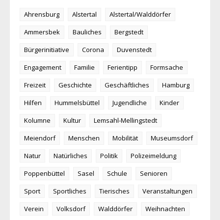
Ahrensburg
Alstertal
Alstertal/Walddörfer
Ammersbek
Bauliches
Bergstedt
Bürgerinitiative
Corona
Duvenstedt
Engagement
Familie
Ferientipp
Formsache
Freizeit
Geschichte
Geschäftliches
Hamburg
Hilfen
Hummelsbüttel
Jugendliche
Kinder
Kolumne
Kultur
Lemsahl-Mellingstedt
Meiendorf
Menschen
Mobilität
Museumsdorf
Natur
Natürliches
Politik
Polizeimeldung
Poppenbüttel
Sasel
Schule
Senioren
Sport
Sportliches
Tierisches
Veranstaltungen
Verein
Volksdorf
Walddörfer
Weihnachten