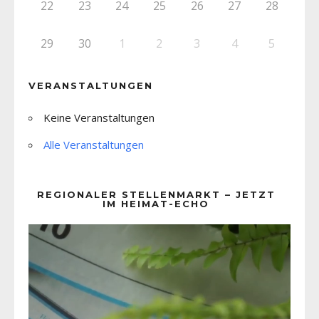
22
23
24
25
26
27
28
29
30
1
2
3
4
5
VERANSTALTUNGEN
Keine Veranstaltungen
Alle Veranstaltungen
REGIONALER STELLENMARKT – JETZT
IM HEIMAT-ECHO
Video-
Player