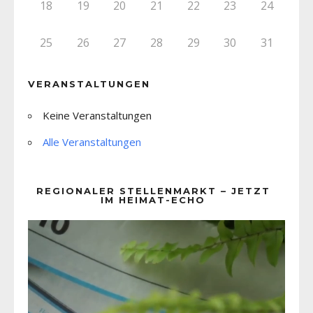
18
19
20
21
22
23
24
25
26
27
28
29
30
31
VERANSTALTUNGEN
Keine Veranstaltungen
Alle Veranstaltungen
REGIONALER STELLENMARKT – JETZT
IM HEIMAT-ECHO
Video-
Player