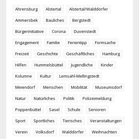
Ahrensburg
Alstertal
Alstertal/Walddörfer
Ammersbek
Bauliches
Bergstedt
Bürgerinitiative
Corona
Duvenstedt
Engagement
Familie
Ferientipp
Formsache
Freizeit
Geschichte
Geschäftliches
Hamburg
Hilfen
Hummelsbüttel
Jugendliche
Kinder
Kolumne
Kultur
Lemsahl-Mellingstedt
Meiendorf
Menschen
Mobilität
Museumsdorf
Natur
Natürliches
Politik
Polizeimeldung
Poppenbüttel
Sasel
Schule
Senioren
Sport
Sportliches
Tierisches
Veranstaltungen
Verein
Volksdorf
Walddörfer
Weihnachten