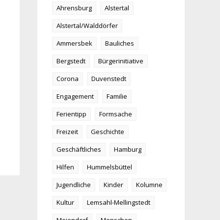
Ahrensburg
Alstertal
Alstertal/Walddörfer
Ammersbek
Bauliches
Bergstedt
Bürgerinitiative
Corona
Duvenstedt
Engagement
Familie
Ferientipp
Formsache
Freizeit
Geschichte
Geschäftliches
Hamburg
Hilfen
Hummelsbüttel
Jugendliche
Kinder
Kolumne
Kultur
Lemsahl-Mellingstedt