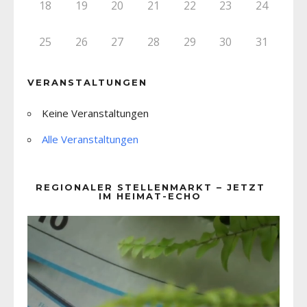
18
19
20
21
22
23
24
25
26
27
28
29
30
31
VERANSTALTUNGEN
Keine Veranstaltungen
Alle Veranstaltungen
REGIONALER STELLENMARKT – JETZT
IM HEIMAT-ECHO
Video-
Player