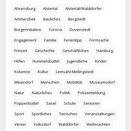
Ahrensburg
Alstertal
Alstertal/Walddörfer
Ammersbek
Bauliches
Bergstedt
Bürgerinitiative
Corona
Duvenstedt
Engagement
Familie
Ferientipp
Formsache
Freizeit
Geschichte
Geschäftliches
Hamburg
Hilfen
Hummelsbüttel
Jugendliche
Kinder
Kolumne
Kultur
Lemsahl-Mellingstedt
Meiendorf
Menschen
Mobilität
Museumsdorf
Natur
Natürliches
Politik
Polizeimeldung
Poppenbüttel
Sasel
Schule
Senioren
Sport
Sportliches
Tierisches
Veranstaltungen
Verein
Volksdorf
Walddörfer
Weihnachten