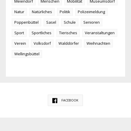
Meiendorf
Menschen
Mobilität
Museumsdorf
Natur
Natürliches
Politik
Polizeimeldung
Poppenbüttel
Sasel
Schule
Senioren
Sport
Sportliches
Tierisches
Veranstaltungen
Verein
Volksdorf
Walddörfer
Weihnachten
Wellingsbüttel
FACEBOOK