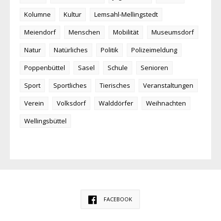
Kolumne
Kultur
Lemsahl-Mellingstedt
Meiendorf
Menschen
Mobilität
Museumsdorf
Natur
Natürliches
Politik
Polizeimeldung
Poppenbüttel
Sasel
Schule
Senioren
Sport
Sportliches
Tierisches
Veranstaltungen
Verein
Volksdorf
Walddörfer
Weihnachten
Wellingsbüttel
FACEBOOK