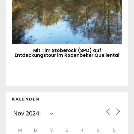
Mit Tim Stoberock (SPD) auf
Entdeckungstour im Rodenbeker Quellental
KALENDER
M
D
M
D
F
S
S