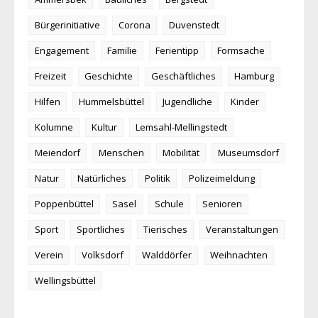
Bürgerinitiative
Corona
Duvenstedt
Engagement
Familie
Ferientipp
Formsache
Freizeit
Geschichte
Geschäftliches
Hamburg
Hilfen
Hummelsbüttel
Jugendliche
Kinder
Kolumne
Kultur
Lemsahl-Mellingstedt
Meiendorf
Menschen
Mobilität
Museumsdorf
Natur
Natürliches
Politik
Polizeimeldung
Poppenbüttel
Sasel
Schule
Senioren
Sport
Sportliches
Tierisches
Veranstaltungen
Verein
Volksdorf
Walddörfer
Weihnachten
Wellingsbüttel