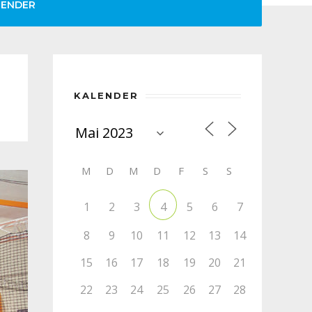
LENDER
KALENDER
M
D
M
D
F
S
S
1
2
3
5
6
7
4
8
9
10
11
12
13
14
15
16
17
18
19
20
21
22
23
24
25
26
27
28