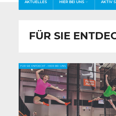
AKTUELLES
HIER BEI UNS
AKTIV S
FÜR SIE ENTDE
FÜR SIE ENTDECKT
•
HIER BEI UNS