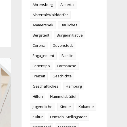
Ahrensburg
Alstertal
Alstertal/Walddörfer
Ammersbek
Bauliches
Bergstedt
Bürgerinitiative
Corona
Duvenstedt
Engagement
Familie
Ferientipp
Formsache
Freizeit
Geschichte
Geschäftliches
Hamburg
Hilfen
Hummelsbüttel
Jugendliche
Kinder
Kolumne
Kultur
Lemsahl-Mellingstedt