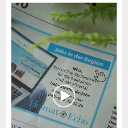
Video-
Player