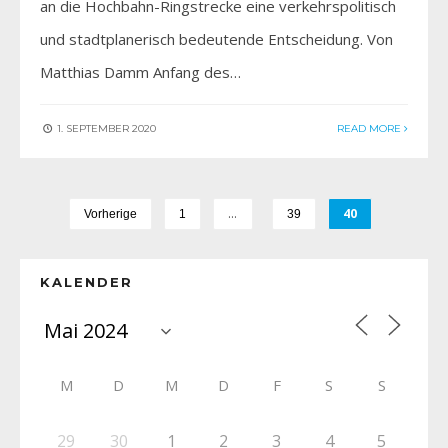
an die Hochbahn-Ringstrecke eine verkehrspolitisch
und stadtplanerisch bedeutende Entscheidung. Von
Matthias Damm Anfang des…
1. SEPTEMBER 2020
READ MORE
…
40
Vorherige
1
39
KALENDER
M
D
M
D
F
S
S
29
30
1
2
3
4
5