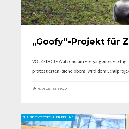
„Goofy“-Projekt für 
VOLKSDORF Während am vergangenen Freitag no
protestierten (siehe oben), wird dem Schulprojek
16. DEZEMBER 2020
FÜR SIE ENTDECKT
•
HIER BEI UNS