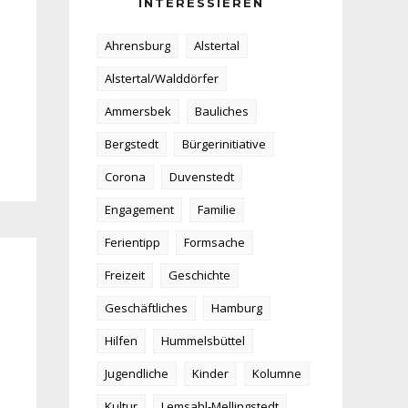
INTERESSIEREN
Ahrensburg
Alstertal
Alstertal/Walddörfer
Ammersbek
Bauliches
Bergstedt
Bürgerinitiative
Corona
Duvenstedt
Engagement
Familie
Ferientipp
Formsache
Freizeit
Geschichte
Geschäftliches
Hamburg
Hilfen
Hummelsbüttel
Jugendliche
Kinder
Kolumne
Kultur
Lemsahl-Mellingstedt