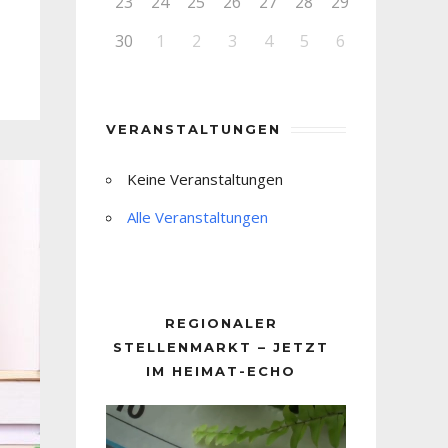
23
24
25
26
27
28
29
30
1
2
3
4
5
6
VERANSTALTUNGEN
Keine Veranstaltungen
Alle Veranstaltungen
REGIONALER
STELLENMARKT – JETZT
IM HEIMAT-ECHO
Video-