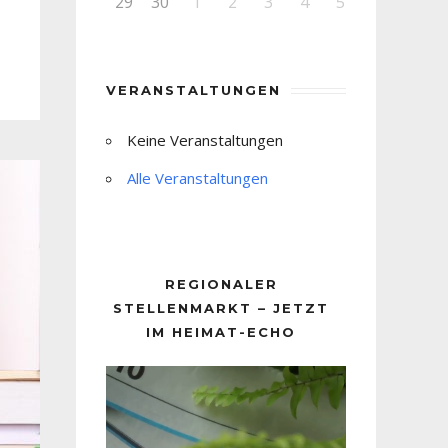
29
30
1
2
3
4
5
VERANSTALTUNGEN
Keine Veranstaltungen
Alle Veranstaltungen
REGIONALER
STELLENMARKT – JETZT
IM HEIMAT-ECHO
Video-
Player