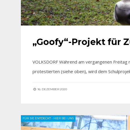
„Goofy“-Projekt für 
VOLKSDORF Während am vergangenen Freitag no
protestierten (siehe oben), wird dem Schulprojek
16. DEZEMBER 2020
FÜR SIE ENTDECKT
•
HIER BEI UNS