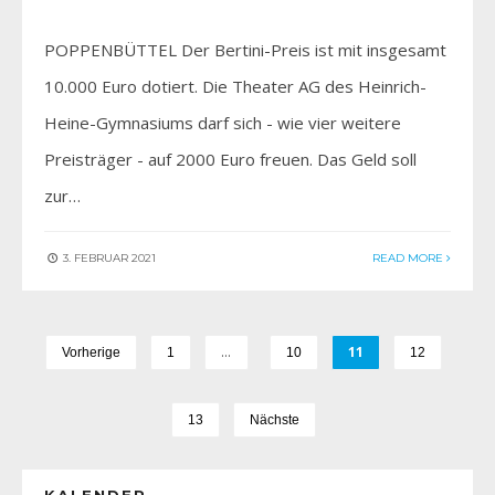
POPPENBÜTTEL Der Bertini-Preis ist mit insgesamt
10.000 Euro dotiert. Die Theater AG des Heinrich-
Heine-Gymnasiums darf sich - wie vier weitere
Preisträger - auf 2000 Euro freuen. Das Geld soll
zur…
3. FEBRUAR 2021
READ MORE
…
11
Vorherige
1
10
12
13
Nächste
KALENDER