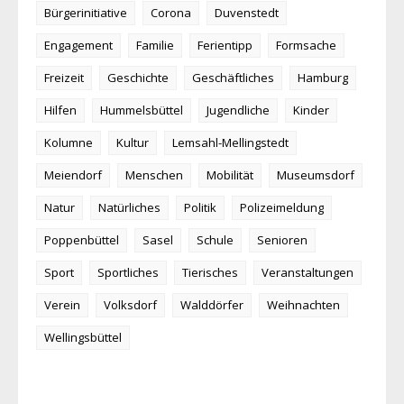
Bürgerinitiative
Corona
Duvenstedt
Engagement
Familie
Ferientipp
Formsache
Freizeit
Geschichte
Geschäftliches
Hamburg
Hilfen
Hummelsbüttel
Jugendliche
Kinder
Kolumne
Kultur
Lemsahl-Mellingstedt
Meiendorf
Menschen
Mobilität
Museumsdorf
Natur
Natürliches
Politik
Polizeimeldung
Poppenbüttel
Sasel
Schule
Senioren
Sport
Sportliches
Tierisches
Veranstaltungen
Verein
Volksdorf
Walddörfer
Weihnachten
Wellingsbüttel