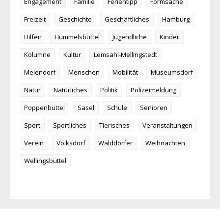
Engagement
Familie
Ferientipp
Formsache
Freizeit
Geschichte
Geschäftliches
Hamburg
Hilfen
Hummelsbüttel
Jugendliche
Kinder
Kolumne
Kultur
Lemsahl-Mellingstedt
Meiendorf
Menschen
Mobilität
Museumsdorf
Natur
Natürliches
Politik
Polizeimeldung
Poppenbüttel
Sasel
Schule
Senioren
Sport
Sportliches
Tierisches
Veranstaltungen
Verein
Volksdorf
Walddörfer
Weihnachten
Wellingsbüttel