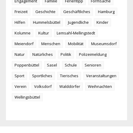
Engagement
Familie
Ferientipp
Formsache
Freizeit
Geschichte
Geschäftliches
Hamburg
Hilfen
Hummelsbüttel
Jugendliche
Kinder
Kolumne
Kultur
Lemsahl-Mellingstedt
Meiendorf
Menschen
Mobilität
Museumsdorf
Natur
Natürliches
Politik
Polizeimeldung
Poppenbüttel
Sasel
Schule
Senioren
Sport
Sportliches
Tierisches
Veranstaltungen
Verein
Volksdorf
Walddörfer
Weihnachten
Wellingsbüttel