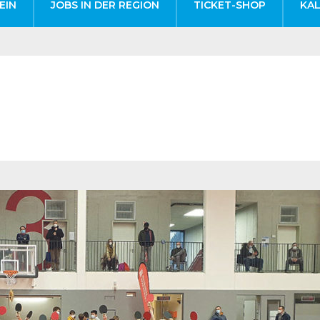
EIN
JOBS IN DER REGION
TICKET-SHOP
KA