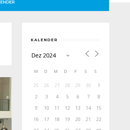
LENDER
KALENDER
M
D
M
D
F
S
S
25
26
27
28
29
30
1
2
3
4
5
6
7
8
9
10
11
12
13
14
15
16
17
18
19
20
21
22