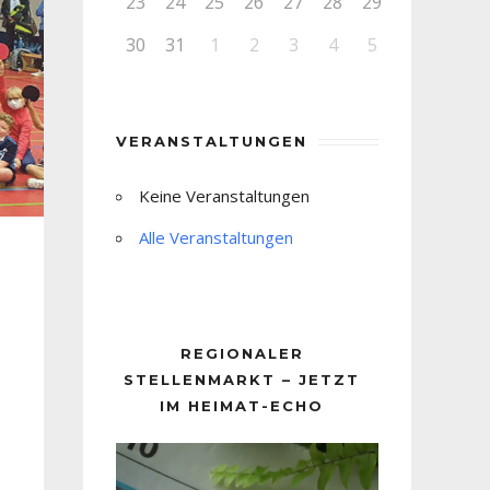
23
24
25
26
27
28
29
30
31
1
2
3
4
5
VERANSTALTUNGEN
Keine Veranstaltungen
Alle Veranstaltungen
REGIONALER
STELLENMARKT – JETZT
IM HEIMAT-ECHO
Video-