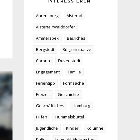
INTERESSIEREN
Ahrensburg
Alstertal
Alstertal/Walddörfer
Ammersbek
Bauliches
Bergstedt
Bürgerinitiative
Corona
Duvenstedt
Engagement
Familie
Ferientipp
Formsache
Freizeit
Geschichte
Geschäftliches
Hamburg
Hilfen
Hummelsbüttel
Jugendliche
Kinder
Kolumne
Kultur
Lemsahl-Mellingstedt