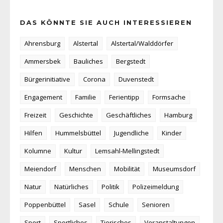
DAS KÖNNTE SIE AUCH INTERESSIEREN
Ahrensburg
Alstertal
Alstertal/Walddörfer
Ammersbek
Bauliches
Bergstedt
Bürgerinitiative
Corona
Duvenstedt
Engagement
Familie
Ferientipp
Formsache
Freizeit
Geschichte
Geschäftliches
Hamburg
Hilfen
Hummelsbüttel
Jugendliche
Kinder
Kolumne
Kultur
Lemsahl-Mellingstedt
Meiendorf
Menschen
Mobilität
Museumsdorf
Natur
Natürliches
Politik
Polizeimeldung
Poppenbüttel
Sasel
Schule
Senioren
Sport
Sportliches
Tierisches
Veranstaltungen