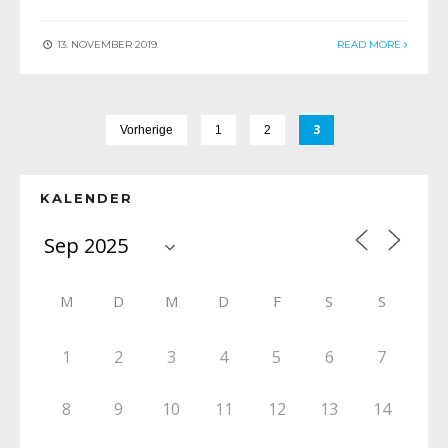
13. NOVEMBER 2019
READ MORE
3
Vorherige
1
2
KALENDER
M
D
M
D
F
S
S
1
2
3
4
5
6
7
8
9
10
11
12
13
14