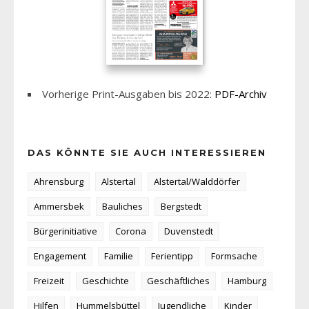
Vorherige Print-Ausgaben bis 2022:
PDF-Archiv
DAS KÖNNTE SIE AUCH INTERESSIEREN
Ahrensburg
Alstertal
Alstertal/Walddörfer
Ammersbek
Bauliches
Bergstedt
Bürgerinitiative
Corona
Duvenstedt
Engagement
Familie
Ferientipp
Formsache
Freizeit
Geschichte
Geschäftliches
Hamburg
Hilfen
Hummelsbüttel
Jugendliche
Kinder