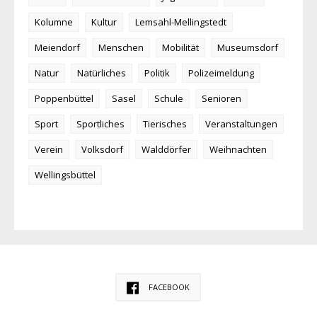
Kolumne
Kultur
Lemsahl-Mellingstedt
Meiendorf
Menschen
Mobilität
Museumsdorf
Natur
Natürliches
Politik
Polizeimeldung
Poppenbüttel
Sasel
Schule
Senioren
Sport
Sportliches
Tierisches
Veranstaltungen
Verein
Volksdorf
Walddörfer
Weihnachten
Wellingsbüttel
FACEBOOK