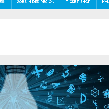
EIN
JOBS IN DER REGION
TICKET-SHOP
KA