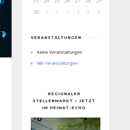
23
24
25
26
27
28
29
30
1
2
3
4
5
6
VERANSTALTUNGEN
Keine Veranstaltungen
Alle Veranstaltungen
REGIONALER
STELLENMARKT – JETZT
IM HEIMAT-ECHO
Video-