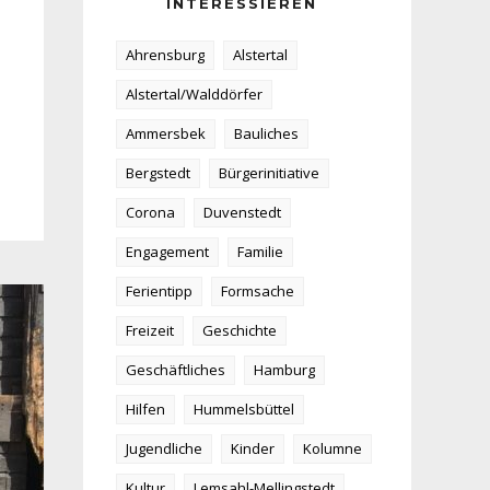
INTERESSIEREN
Ahrensburg
Alstertal
Alstertal/Walddörfer
Ammersbek
Bauliches
Bergstedt
Bürgerinitiative
Corona
Duvenstedt
Engagement
Familie
Ferientipp
Formsache
Freizeit
Geschichte
Geschäftliches
Hamburg
Hilfen
Hummelsbüttel
Jugendliche
Kinder
Kolumne
Kultur
Lemsahl-Mellingstedt