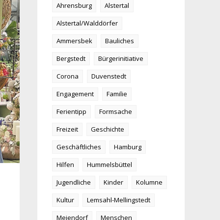
Ahrensburg
Alstertal
Alstertal/Walddörfer
Ammersbek
Bauliches
Bergstedt
Bürgerinitiative
Corona
Duvenstedt
Engagement
Familie
Ferientipp
Formsache
Freizeit
Geschichte
Geschäftliches
Hamburg
Hilfen
Hummelsbüttel
Jugendliche
Kinder
Kolumne
Kultur
Lemsahl-Mellingstedt
Meiendorf
Menschen