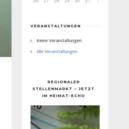
26
27
28
29
30
31
1
VERANSTALTUNGEN
Keine Veranstaltungen
Alle Veranstaltungen
REGIONALER
STELLENMARKT – JETZT
IM HEIMAT-ECHO
Video-
Player