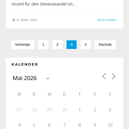
Grund für den Sinneswandel ist…
13. APRIL 2022
READ MORE
3
Vorherige
1
2
4
Nächste
KALENDER
M
D
M
D
F
S
S
27
28
29
30
1
2
3
4
5
6
7
8
9
10