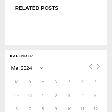
RELATED POSTS
KALENDER
M
D
M
D
F
S
S
29
30
1
2
3
4
5
6
7
8
9
10
11
12