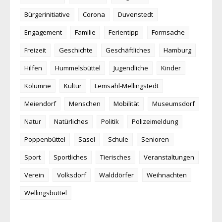
Bürgerinitiative
Corona
Duvenstedt
Engagement
Familie
Ferientipp
Formsache
Freizeit
Geschichte
Geschäftliches
Hamburg
Hilfen
Hummelsbüttel
Jugendliche
Kinder
Kolumne
Kultur
Lemsahl-Mellingstedt
Meiendorf
Menschen
Mobilität
Museumsdorf
Natur
Natürliches
Politik
Polizeimeldung
Poppenbüttel
Sasel
Schule
Senioren
Sport
Sportliches
Tierisches
Veranstaltungen
Verein
Volksdorf
Walddörfer
Weihnachten
Wellingsbüttel