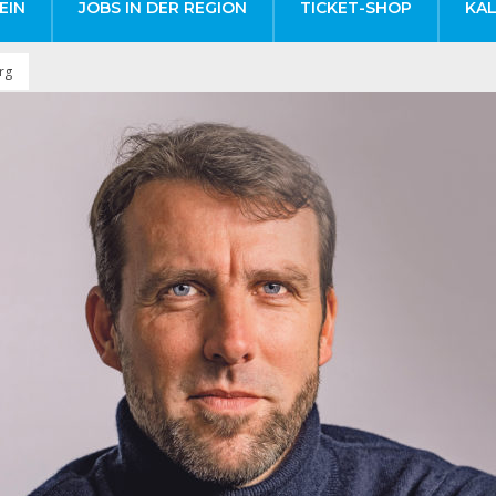
EIN
JOBS IN DER REGION
TICKET-SHOP
KA
rg