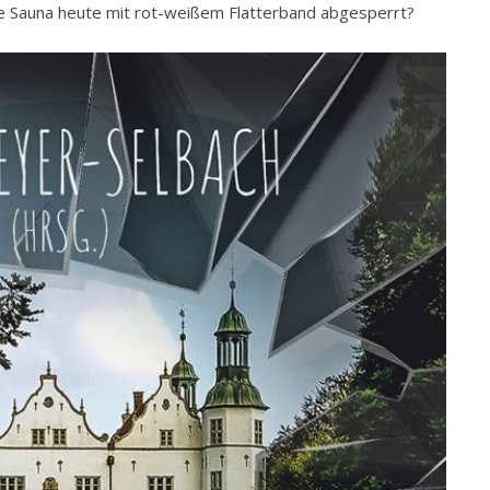
ge Sauna heute mit rot-weißem Flatterband abgesperrt?