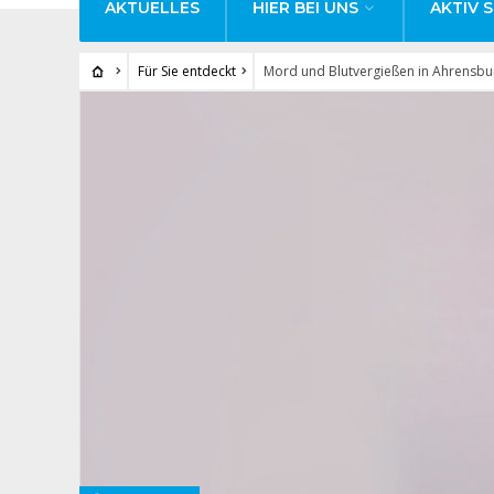
AKTUELLES
HIER BEI UNS
AKTIV S
Für Sie entdeckt
Mord und Blutvergießen in Ahrensbu