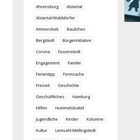
Ahrensburg
Alstertal
Alstertal/Walddörfer
Ammersbek
Bauliches
Bergstedt
Bürgerinitiative
Corona
Duvenstedt
Engagement
Familie
Ferientipp
Formsache
Freizeit
Geschichte
Geschäftliches
Hamburg
Hilfen
Hummelsbüttel
Jugendliche
Kinder
Kolumne
Kultur
Lemsahl-Mellingstedt