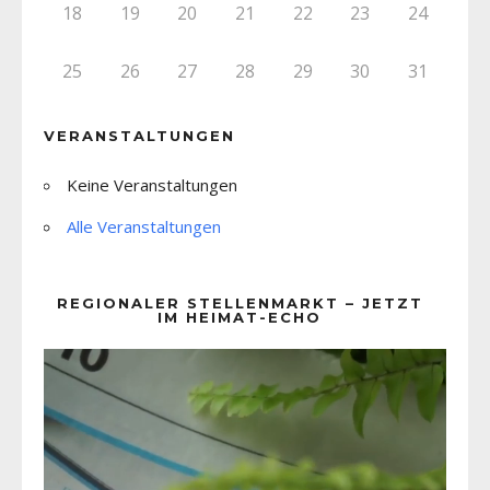
18
19
20
21
22
23
24
25
26
27
28
29
30
31
VERANSTALTUNGEN
Keine Veranstaltungen
Alle Veranstaltungen
REGIONALER STELLENMARKT – JETZT
IM HEIMAT-ECHO
Video-
Player