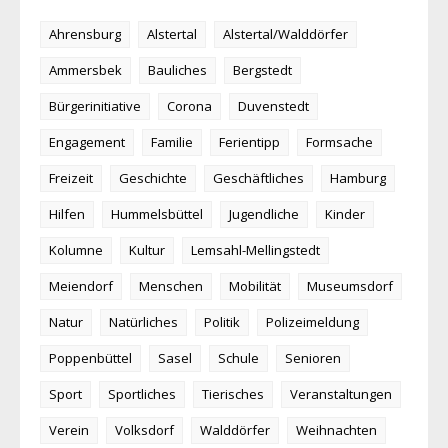
Ahrensburg
Alstertal
Alstertal/Walddörfer
Ammersbek
Bauliches
Bergstedt
Bürgerinitiative
Corona
Duvenstedt
Engagement
Familie
Ferientipp
Formsache
Freizeit
Geschichte
Geschäftliches
Hamburg
Hilfen
Hummelsbüttel
Jugendliche
Kinder
Kolumne
Kultur
Lemsahl-Mellingstedt
Meiendorf
Menschen
Mobilität
Museumsdorf
Natur
Natürliches
Politik
Polizeimeldung
Poppenbüttel
Sasel
Schule
Senioren
Sport
Sportliches
Tierisches
Veranstaltungen
Verein
Volksdorf
Walddörfer
Weihnachten