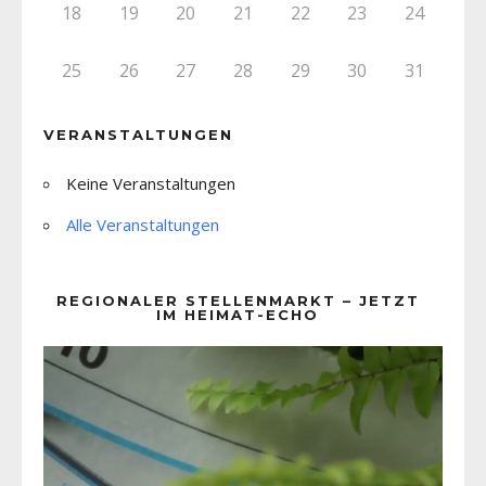
18
19
20
21
22
23
24
25
26
27
28
29
30
31
VERANSTALTUNGEN
Keine Veranstaltungen
Alle Veranstaltungen
REGIONALER STELLENMARKT – JETZT
IM HEIMAT-ECHO
Video-
Player