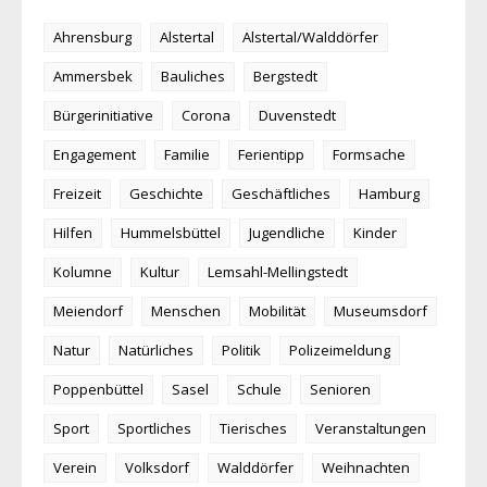
Ahrensburg
Alstertal
Alstertal/Walddörfer
Ammersbek
Bauliches
Bergstedt
Bürgerinitiative
Corona
Duvenstedt
Engagement
Familie
Ferientipp
Formsache
Freizeit
Geschichte
Geschäftliches
Hamburg
Hilfen
Hummelsbüttel
Jugendliche
Kinder
Kolumne
Kultur
Lemsahl-Mellingstedt
Meiendorf
Menschen
Mobilität
Museumsdorf
Natur
Natürliches
Politik
Polizeimeldung
Poppenbüttel
Sasel
Schule
Senioren
Sport
Sportliches
Tierisches
Veranstaltungen
Verein
Volksdorf
Walddörfer
Weihnachten