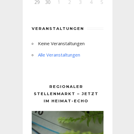
29
30
1
2
3
4
5
VERANSTALTUNGEN
Keine Veranstaltungen
Alle Veranstaltungen
REGIONALER
STELLENMARKT – JETZT
IM HEIMAT-ECHO
Video-
Player