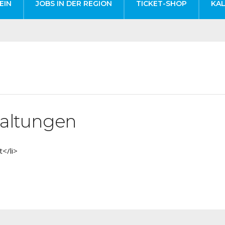
EIN
JOBS IN DER REGION
TICKET-SHOP
KA
altungen
</li>