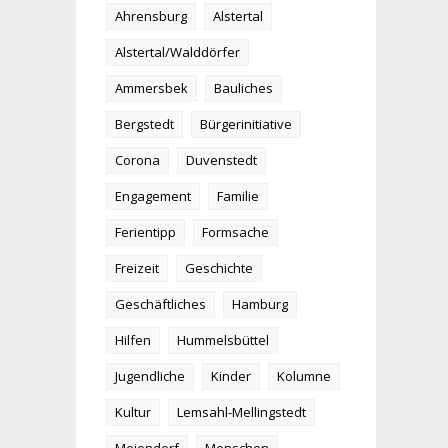
Ahrensburg
Alstertal
Alstertal/Walddörfer
Ammersbek
Bauliches
Bergstedt
Bürgerinitiative
Corona
Duvenstedt
Engagement
Familie
Ferientipp
Formsache
Freizeit
Geschichte
Geschäftliches
Hamburg
Hilfen
Hummelsbüttel
Jugendliche
Kinder
Kolumne
Kultur
Lemsahl-Mellingstedt