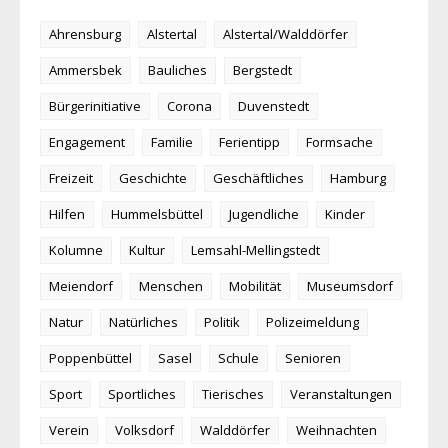
Ahrensburg
Alstertal
Alstertal/Walddörfer
Ammersbek
Bauliches
Bergstedt
Bürgerinitiative
Corona
Duvenstedt
Engagement
Familie
Ferientipp
Formsache
Freizeit
Geschichte
Geschäftliches
Hamburg
Hilfen
Hummelsbüttel
Jugendliche
Kinder
Kolumne
Kultur
Lemsahl-Mellingstedt
Meiendorf
Menschen
Mobilität
Museumsdorf
Natur
Natürliches
Politik
Polizeimeldung
Poppenbüttel
Sasel
Schule
Senioren
Sport
Sportliches
Tierisches
Veranstaltungen
Verein
Volksdorf
Walddörfer
Weihnachten