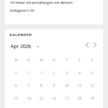
<li>Keine Veranstaltungen mit diesem
Schlagwort</li>
KALENDER
M
D
M
D
F
S
S
30
31
1
2
3
4
5
6
7
8
9
10
11
12
13
14
15
16
17
18
19