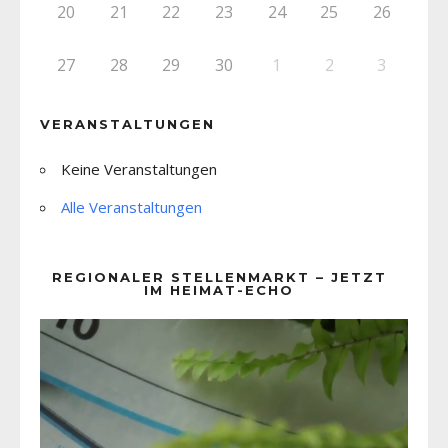
20
21
22
23
24
25
26
27
28
29
30
1
2
3
VERANSTALTUNGEN
Keine Veranstaltungen
Alle Veranstaltungen
REGIONALER STELLENMARKT – JETZT
IM HEIMAT-ECHO
Video-
Player