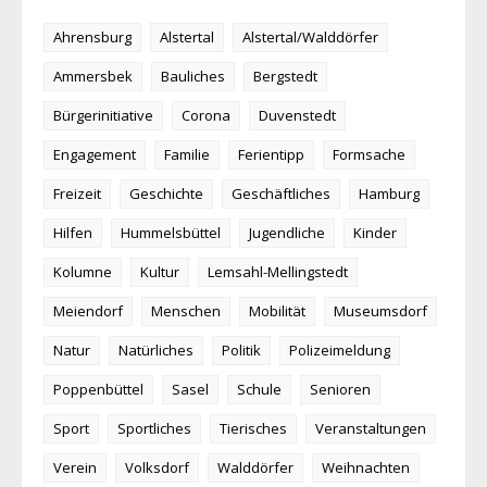
Ahrensburg
Alstertal
Alstertal/Walddörfer
Ammersbek
Bauliches
Bergstedt
Bürgerinitiative
Corona
Duvenstedt
Engagement
Familie
Ferientipp
Formsache
Freizeit
Geschichte
Geschäftliches
Hamburg
Hilfen
Hummelsbüttel
Jugendliche
Kinder
Kolumne
Kultur
Lemsahl-Mellingstedt
Meiendorf
Menschen
Mobilität
Museumsdorf
Natur
Natürliches
Politik
Polizeimeldung
Poppenbüttel
Sasel
Schule
Senioren
Sport
Sportliches
Tierisches
Veranstaltungen
Verein
Volksdorf
Walddörfer
Weihnachten