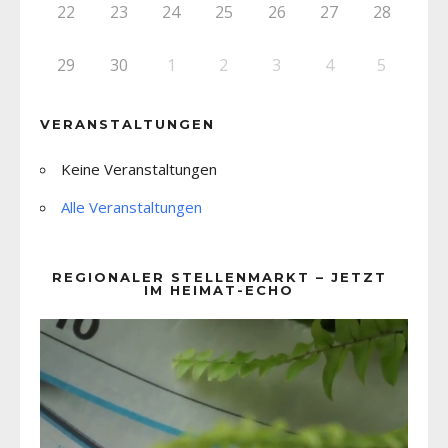
22
23
24
25
26
27
28
29
30
1
2
3
4
5
VERANSTALTUNGEN
Keine Veranstaltungen
Alle Veranstaltungen
REGIONALER STELLENMARKT – JETZT
IM HEIMAT-ECHO
Video-
Player