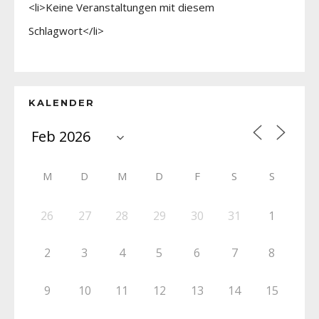
<li>Keine Veranstaltungen mit diesem
Schlagwort</li>
KALENDER
M
D
M
D
F
S
S
26
27
28
29
30
31
1
2
3
4
5
6
7
8
9
10
11
12
13
14
15