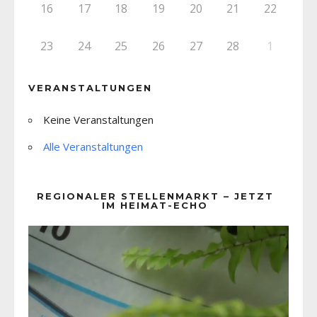
16
17
18
19
20
21
22
23
24
25
26
27
28
1
VERANSTALTUNGEN
Keine Veranstaltungen
Alle Veranstaltungen
REGIONALER STELLENMARKT – JETZT
IM HEIMAT-ECHO
Video-
Player