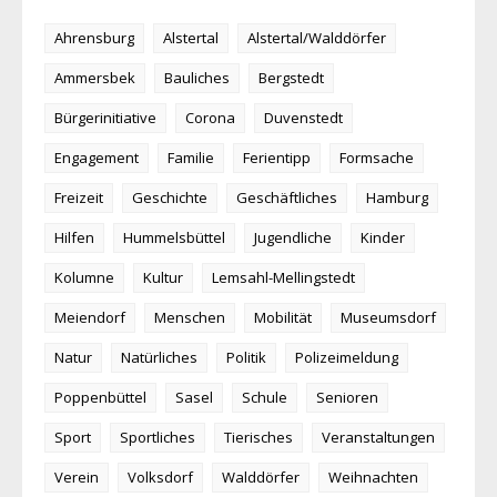
Ahrensburg
Alstertal
Alstertal/Walddörfer
Ammersbek
Bauliches
Bergstedt
Bürgerinitiative
Corona
Duvenstedt
Engagement
Familie
Ferientipp
Formsache
Freizeit
Geschichte
Geschäftliches
Hamburg
Hilfen
Hummelsbüttel
Jugendliche
Kinder
Kolumne
Kultur
Lemsahl-Mellingstedt
Meiendorf
Menschen
Mobilität
Museumsdorf
Natur
Natürliches
Politik
Polizeimeldung
Poppenbüttel
Sasel
Schule
Senioren
Sport
Sportliches
Tierisches
Veranstaltungen
Verein
Volksdorf
Walddörfer
Weihnachten