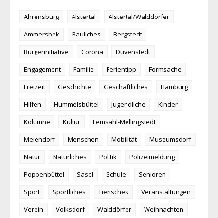
Ahrensburg
Alstertal
Alstertal/Walddörfer
Ammersbek
Bauliches
Bergstedt
Bürgerinitiative
Corona
Duvenstedt
Engagement
Familie
Ferientipp
Formsache
Freizeit
Geschichte
Geschäftliches
Hamburg
Hilfen
Hummelsbüttel
Jugendliche
Kinder
Kolumne
Kultur
Lemsahl-Mellingstedt
Meiendorf
Menschen
Mobilität
Museumsdorf
Natur
Natürliches
Politik
Polizeimeldung
Poppenbüttel
Sasel
Schule
Senioren
Sport
Sportliches
Tierisches
Veranstaltungen
Verein
Volksdorf
Walddörfer
Weihnachten