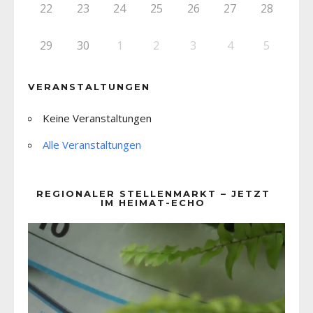
22
23
24
25
26
27
28
29
30
1
2
3
4
5
VERANSTALTUNGEN
Keine Veranstaltungen
Alle Veranstaltungen
REGIONALER STELLENMARKT – JETZT
IM HEIMAT-ECHO
Video-
Player